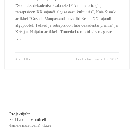
“Sõeludes dekadentsi: Gabriele D’Annunzio tõlge ja
retseptsioon XX sajandi alguse eesti kultuuris”, Kaia Sisaski
artikkel “Guy de Maupassanti novellid Eestis XX sajandi
algupoolel. Tõlked ja retseptsioon läbi dekadentsi prisma” ja
Kristjan Haljaku artikkel “Tumedad templid täis magususi
[…]
Alari Allik
Avaldatud
märts 18, 2024
Projektijuht
Prof Daniele Monticelli
daniele.monticelli@tlu.ee