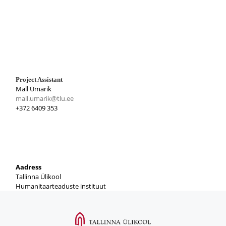
Project Assistant
Mall Ümarik
mall.umarik@tlu.ee
+372 6409 353
Aadress
Tallinna Ülikool
Humanitaarteaduste instituut
Narva mnt. 29, 10120 Tallinn, Eesti