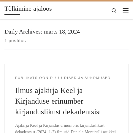
Tõlkimine ajaloos
Skip to content
Search
Me
Daily Archives:
märts 18, 2024
1 postitus
PUBLIKATSIOONID
UUDISED JA SÜNDMUSED
Ilmus ajakirja Keel ja
Kirjanduse erinumber
kirjanduslikust dekadentsist
Ajakirja Keel ja Kirjandus erinumbris kirjanduslikust
dekadentsist (2024, 1-2) ilmusid Daniele Monticelli artikkel